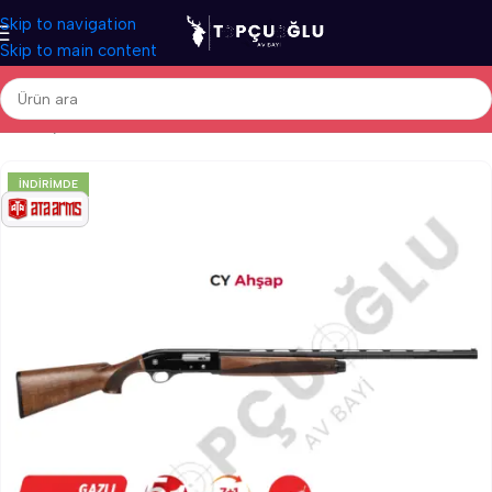
Skip to navigation
Skip to main content
Ana Sayfa
/
Av Tüfekleri
/
Yerli Av Tüfekleri
/
Otomatik Av Tüfekleri
İNDIRIMDE