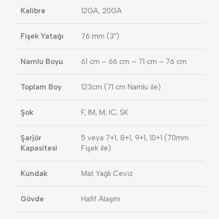
Kalibre
12GA, 20GA
Fişek Yatağı
76 mm (3″)
Namlu Boyu
61 cm – 66 cm – 71 cm – 76 cm
Toplam Boy
123cm (71 cm Namlu ile)
Şok
F, IM, M, IC, SK
Şarjör
5 veya 7+1, 8+1, 9+1, 10+1 (70mm
Kapasitesi
Fişek ile)
Kundak
Mat Yağlı Ceviz
Gövde
Hafif Alaşım