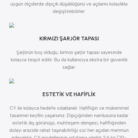
uygun ölçülerde dipçik düşüklüğünü ve açılarını kolaylıkla
değiştirebilirler.
KIRMIZI ŞARJÖR TAPASI
Şarjörün boş olduğu, kırmızı şarjör tapası sayesinde
kolayca tespit edilir. Bu da kullanıcıya ekstra bir güvenlik
sağlar.
ESTETİK VE HAFİFLİK
CY ile kolayca hedefe odaklanılır. Hafifliğin ve mükemmel
tasarımın keyfini yaşarsınız. Dipçiğinden namlusuna kadar
estetik dış görünüşü, muhteşem dengesi, hafifliğinden
dolayı arazide rahat taşınabilirliği sizi her açıdan memnun
edecektir. CY modellerinin ortalama ağırlığı 2.6 kg (20-