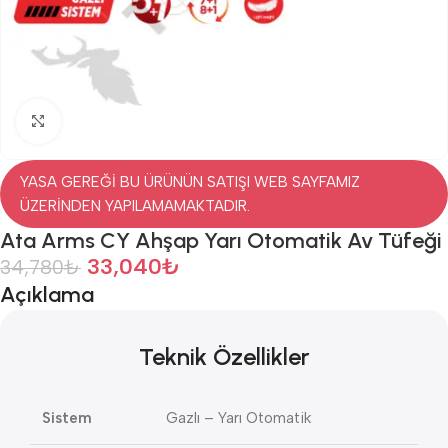
Click to enlarge
YASA GEREĞİ BU ÜRÜNÜN SATIŞI WEB SAYFAMIZ
ÜZERİNDEN YAPILAMAMAKTADIR.
Ata Arms CY Ahşap Yarı Otomatik Av Tüfeği
33,040
₺
34,780
₺
Açıklama
Teknik
Özellikler
Sistem
Gazlı – Yarı Otomatik