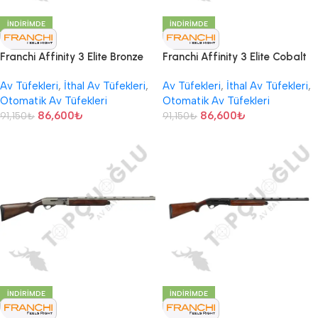
İNDIRIMDE
İNDIRIMDE
Franchi Affinity 3 Elite Bronze
Franchi Affinity 3 Elite Cobalt
Yarı Otomatik Av Tüfeği
Yarı Otomatik Av Tüfeği
Av Tüfekleri
,
İthal Av Tüfekleri
,
Av Tüfekleri
,
İthal Av Tüfekleri
,
Otomatik Av Tüfekleri
Otomatik Av Tüfekleri
86,600
₺
86,600
₺
91,150
₺
91,150
₺
İNDIRIMDE
İNDIRIMDE