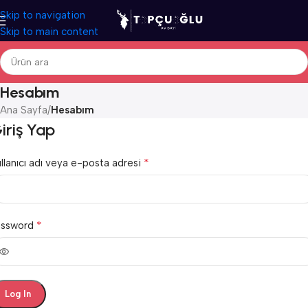
Skip to navigation
Skip to main content
Hesabım
Ana Sayfa
/
Hesabım
iriş Yap
*
llanıcı adı veya e-posta adresi
*
assword
Log In